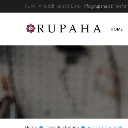
RUPAHA Rudolf Kaksch, Email:
info@rupaha.cz
Telefon
HOME
Home
Dienstleistungen
PLOTAS Zaunteile