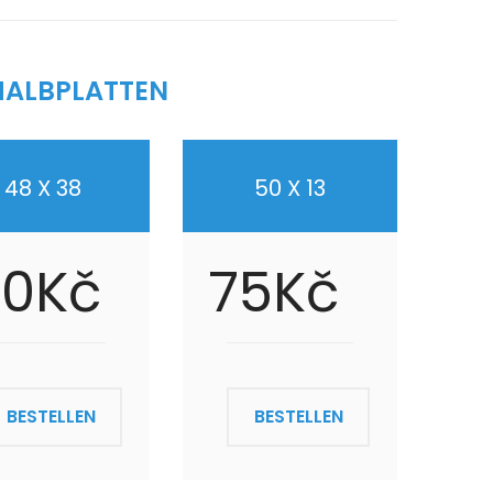
HALBPLATTEN
48 X 38
50 X 13
20Kč
75Kč
BESTELLEN
BESTELLEN