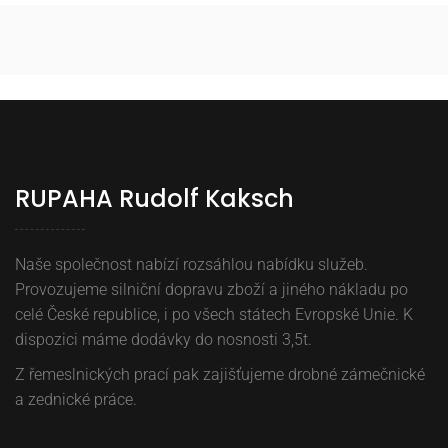
RUPAHA Rudolf Kaksch
Naše společnost nabízí rozsáhlou nabídku služeb.
Provozujeme silniční dopravu zboží a jiného nákladu po
celé České republice, i po všech státech Evropské Unie. K
dispozici máme dodávky do nosnosti 3,5t.
Z řemeslnických prací pak zajišťujeme drobné zámečnické
a zednické práce.