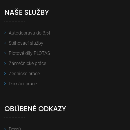
NAŠE SLUŽBY
Autodoprava do 3,5t
Stěhovací služby
Plotové díly PLOTAS
Zámečnické práce
Zednické práce
Domácí práce
OBLÍBENÉ ODKAZY
Domů