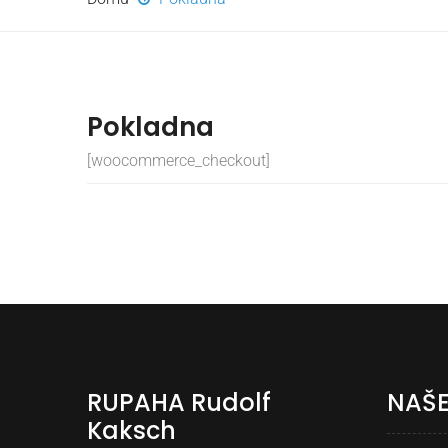
Pokladna
[woocommerce_checkout]
RUPAHA Rudolf
NAŠE
Kaksch