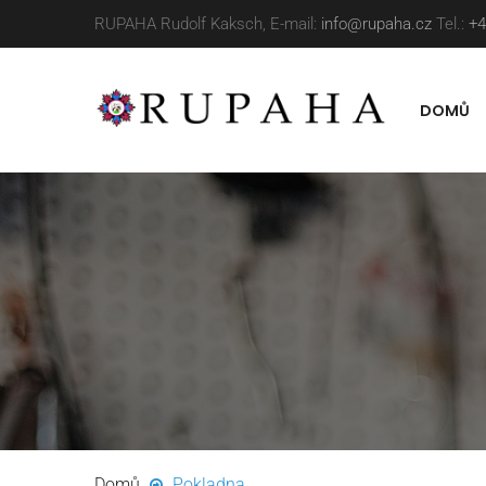
RUPAHA Rudolf Kaksch, E-mail:
info@rupaha.cz
Tel.:
+4
DOMŮ
Domů
Pokladna